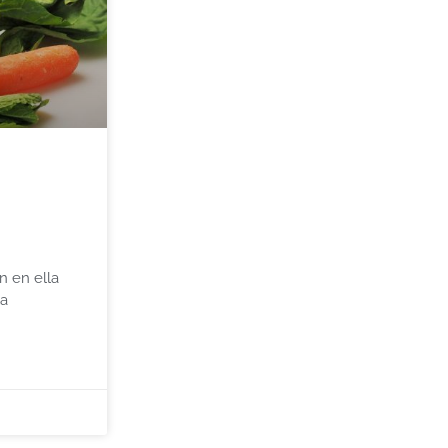
n en ella
la