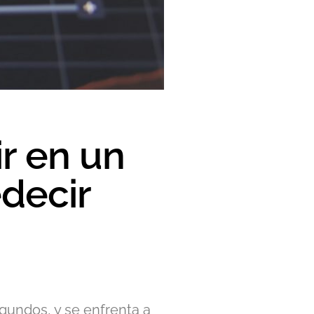
ir en un
decir
undos, y se enfrenta a