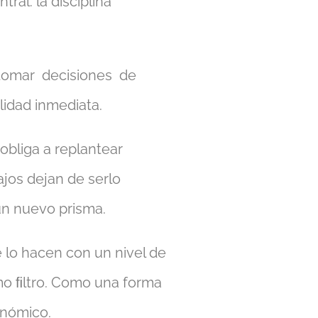
al: la disciplina
tomar decisiones de
lidad inmediata.
obliga a replantear
ajos dejan de serlo
un nuevo prisma.
e lo hacen con un nivel de
mo ﬁltro. Como una forma
onómico.