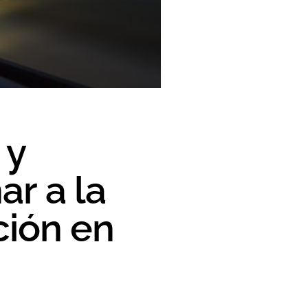
 y
r a la
ción en