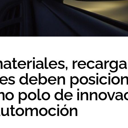
teriales, recarga
s deben posiciona
o polo de innova
automoción