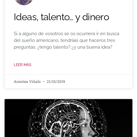
Ideas, talento… y dinero
Si a alguno de vosotros se os ocurriera ir en busca
del sueño americano, tendríais que haceros tres
preguntas: ¿tengo talento? ¿y una buena idea?
LEER MÁS
Arantxa Viñals
21/10/2019